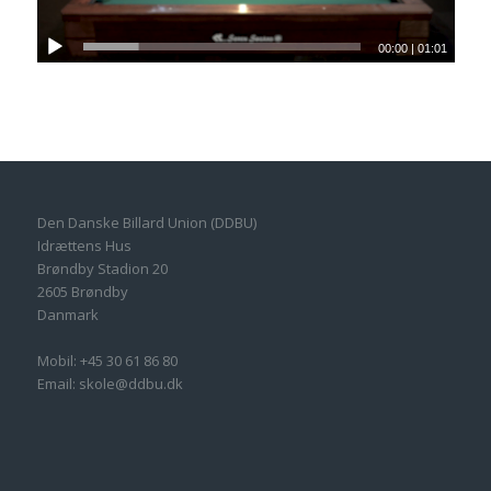
00:00
|
01:01
Den Danske Billard Union (DDBU)
Idrættens Hus
Brøndby Stadion 20
2605 Brøndby
Danmark
Mobil: +45 30 61 86 80
Email: skole@ddbu.dk